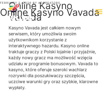
Online Kasyno
POSTED
FEBRUARY 2, 2026
BY
ADCREATORS
Online Kasyno Vavada
ON
Vavada
Kasyno Vavada jest całkiem nowym
serwisem, który umożliwia swoim
użytkownikom korzystanie z
interaktywnego hazardu. Kasyno online
traktuje graczy z Polski lojalnie i przyjaźnie,
każdy nowy gracz ma możliwość wzięcia
udziału w programie bonusowym. Vavada to
kasyno, które oferuje szeroki wachlarz
rozrywki dla poszukiwaczy szczęścia,
uczciwe warunki gry oraz szybkie, klarowne
wypłaty.