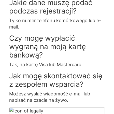
Jakie dane muszę podać
podczas rejestracji?
Tylko numer telefonu komórkowego lub e-
mail.
Czy mogę wypłacić
wygraną na moją kartę
bankową?
Tak, na kartę Visa lub Mastercard.
Jak mogę skontaktować się
z zespołem wsparcia?
Możesz wysłać wiadomość e-mail lub
napisać na czacie na żywo.