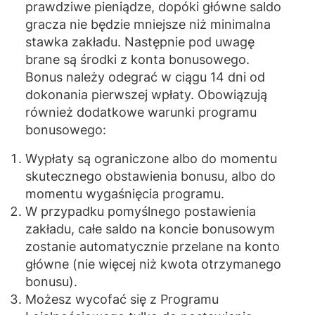
prawdziwe pieniądze, dopóki główne saldo
gracza nie będzie mniejsze niż minimalna
stawka zakładu. Następnie pod uwagę
brane są środki z konta bonusowego.
Bonus należy odegrać w ciągu 14 dni od
dokonania pierwszej wpłaty. Obowiązują
również dodatkowe warunki programu
bonusowego:
Wypłaty są ograniczone albo do momentu
skutecznego obstawienia bonusu, albo do
momentu wygaśnięcia programu.
W przypadku pomyślnego postawienia
zakładu, całe saldo na koncie bonusowym
zostanie automatycznie przelane na konto
główne (nie więcej niż kwota otrzymanego
bonusu).
Możesz wycofać się z Programu