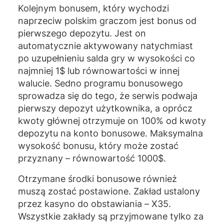
Kolejnym bonusem, który wychodzi
naprzeciw polskim graczom jest bonus od
pierwszego depozytu. Jest on
automatycznie aktywowany natychmiast
po uzupełnieniu salda gry w wysokości co
najmniej 1$ lub równowartości w innej
walucie. Sedno programu bonusowego
sprowadza się do tego, że serwis podwaja
pierwszy depozyt użytkownika, a oprócz
kwoty głównej otrzymuje on 100% od kwoty
depozytu na konto bonusowe. Maksymalna
wysokość bonusu, który może zostać
przyznany – równowartość 1000$.
Otrzymane środki bonusowe również
muszą zostać postawione. Zakład ustalony
przez kasyno do obstawiania – Х35.
Wszystkie zakłady są przyjmowane tylko za