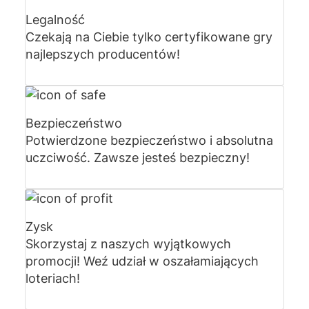
Legalność
Czekają na Ciebie tylko certyfikowane gry
najlepszych producentów!
Bezpieczeństwo
Potwierdzone bezpieczeństwo i absolutna
uczciwość. Zawsze jesteś bezpieczny!
Zysk
Skorzystaj z naszych wyjątkowych
promocji! Weź udział w oszałamiających
loteriach!