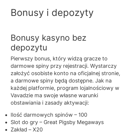
Bonusy i depozyty
Bonusy kasyno bez
depozytu
Pierwszy bonus, który widzą gracze to
darmowe spiny przy rejestracji. Wystarczy
założyć osobiste konto na oficjalnej stronie,
a darmowe spiny będą dostępne. Jak na
każdej platformie, program lojalnościowy w
Vavadzie ma swoje własne warunki
obstawiania i zasady aktywacji:
Ilość darmowych spinów – 100
Slot do gry – Great Pigsby Megaways
Zakład – Х20