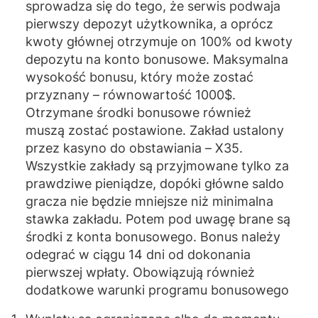
sprowadza się do tego, że serwis podwaja
pierwszy depozyt użytkownika, a oprócz
kwoty głównej otrzymuje on 100% od kwoty
depozytu na konto bonusowe. Maksymalna
wysokość bonusu, który może zostać
przyznany – równowartość 1000$.
Otrzymane środki bonusowe również
muszą zostać postawione. Zakład ustalony
przez kasyno do obstawiania – Х35.
Wszystkie zakłady są przyjmowane tylko za
prawdziwe pieniądze, dopóki główne saldo
gracza nie będzie mniejsze niż minimalna
stawka zakładu. Potem pod uwagę brane są
środki z konta bonusowego. Bonus należy
odegrać w ciągu 14 dni od dokonania
pierwszej wpłaty. Obowiązują również
dodatkowe warunki programu bonusowego