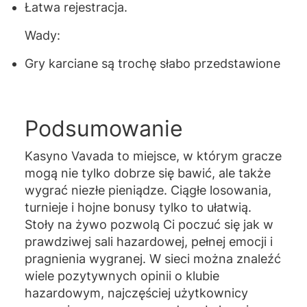
Łatwa rejestracja.
Wady:
Gry karciane są trochę słabo przedstawione
Podsumowanie
Kasyno Vavada to miejsce, w którym gracze
mogą nie tylko dobrze się bawić, ale także
wygrać niezłe pieniądze. Ciągłe losowania,
turnieje i hojne bonusy tylko to ułatwią.
Stoły na żywo pozwolą Ci poczuć się jak w
prawdziwej sali hazardowej, pełnej emocji i
pragnienia wygranej. W sieci można znaleźć
wiele pozytywnych opinii o klubie
hazardowym, najczęściej użytkownicy