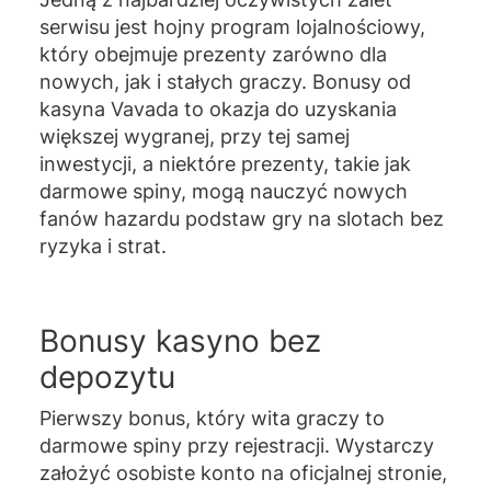
serwisu jest hojny program lojalnościowy,
który obejmuje prezenty zarówno dla
nowych, jak i stałych graczy. Bonusy od
kasyna Vavada to okazja do uzyskania
większej wygranej, przy tej samej
inwestycji, a niektóre prezenty, takie jak
darmowe spiny, mogą nauczyć nowych
fanów hazardu podstaw gry na slotach bez
ryzyka i strat.
Bonusy kasyno bez
depozytu
Pierwszy bonus, który wita graczy to
darmowe spiny przy rejestracji. Wystarczy
założyć osobiste konto na oficjalnej stronie,