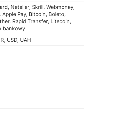
rd, Neteller, Skrill, Webmoney,
 Apple Pay, Bitcoin, Boleto,
her, Rapid Transfer, Litecoin,
ew bankowy
UR, USD, UAH