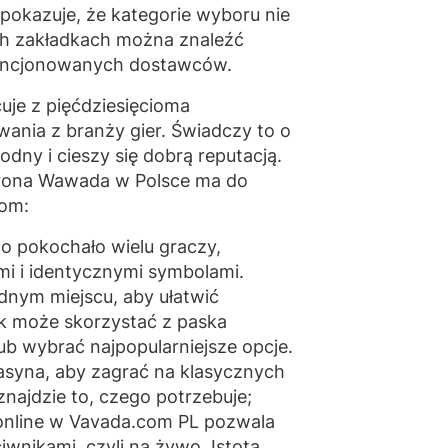
pokazuje, że kategorie wyboru nie
ych zakładkach można znaleźć
icencjonowanych dostawców.
uje z pięćdziesięcioma
nia z branży gier. Świadczy to o
odny i cieszy się dobrą reputacją.
trona Wawada w Polsce ma do
kom:
o pokochało wielu graczy,
mi i identycznymi symbolami.
dnym miejscu, aby ułatwić
k może skorzystać z paska
b wybrać najpopularniejsze opcje.
 kasyna, aby zagrać na klasycznych
znajdzie to, czego potrzebuje;
 online w Vavada.com PL pozwala
wnikami, czyli na żywo. Istota