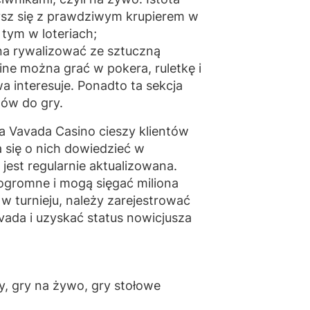
ysz się z prawdziwym krupierem w
 tym w loteriach;
żna rywalizować ze sztuczną
line można grać w pokera, ruletkę i
a interesuje. Ponadto ta sekcja
tów do gry.
a Vavada Casino cieszy klientów
 się o nich dowiedzieć w
a jest regularnie aktualizowana.
 ogromne i mogą sięgać miliona
 w turnieju, należy zarejestrować
vada i uzyskać status nowicjusza
y, gry na żywo, gry stołowe