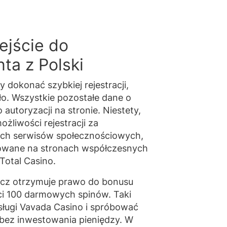
wejście do
ta z Polski
y dokonać szybkiej rejestracji,
sło. Wszystkie pozostałe dane o
o autoryzacji na stronie. Niestety,
ożliwości rejestracji za
ch serwisów społecznościowych,
sowane na stronach współczesnych
 Total Casino.
gracz otrzymuje prawo do bonusu
i 100 darmowych spinów. Taki
sługi Vavada Casino i spróbować
bez inwestowania pieniędzy. W