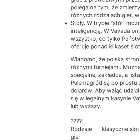
polega na tym, że zmierz
różnych rodzajach gier, w
Stoły. W trybie "stół" mo
inteligencją. W Vavada on
wszystko, co tylko Państw
oferuje ponad kilkaset slo
Wiadomo, że polska stron
różnymi turniejami. Można
specjalnej zakładce, a list
Pule nagród są po prostu
dolarów. Aby wziąć udział
się w legalnym kasynie Va
lub wyższy.
????
Rodzaje
klasyczne slot
gier