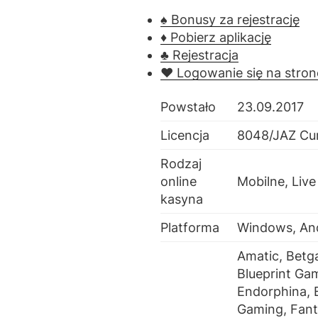
♠️ Bonusy za rejestrację
♦️ Pobierz aplikację
♣️​ Rejestracja
​​♥️ Logowanie się na stron
Powstało
23.09.2017
Licencja
8048/JAZ Cu
Rodzaj
online
Mobilne, Live
kasyna
Platforma
Windows, And
Amatic, Betg
Blueprint Ga
Endorphina, 
Gaming, Fan