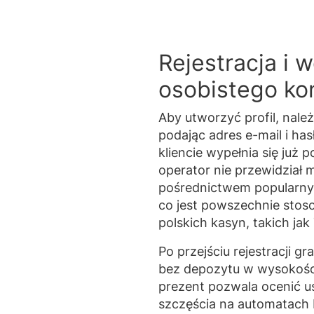
Rejestracja i 
osobistego kon
Aby utworzyć profil, należ
podając adres e-mail i ha
kliencie wypełnia się już p
operator nie przewidział m
pośrednictwem popularny
co jest powszechnie sto
polskich kasyn, takich jak
Po przejściu rejestracji 
bez depozytu w wysokośc
prezent pozwala ocenić u
szczęścia na automatach 